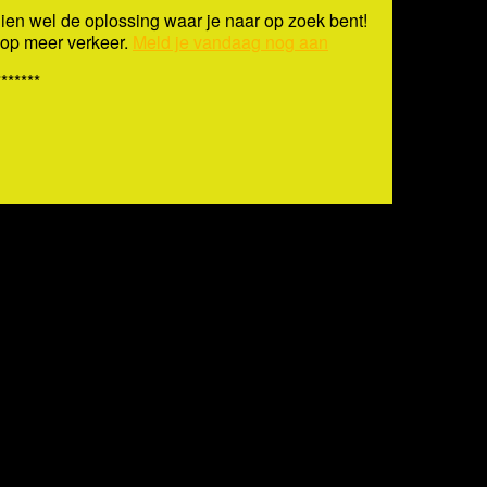
ien wel de oplossing waar je naar op zoek bent!
s op meer verkeer.
Meld je vandaag nog aan
*******
n