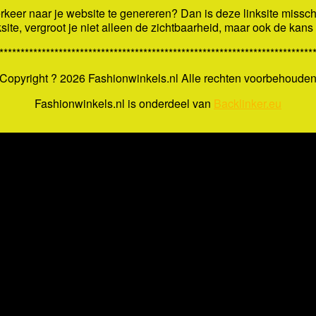
keer naar je website te genereren? Dan is deze linksite missch
ksite, vergroot je niet alleen de zichtbaarheid, maar ook de kan
**************************************************************************
Copyright ?
2026 Fashionwinkels.nl Alle rechten voorbehoude
Fashionwinkels.nl is onderdeel van
Backlinker.eu