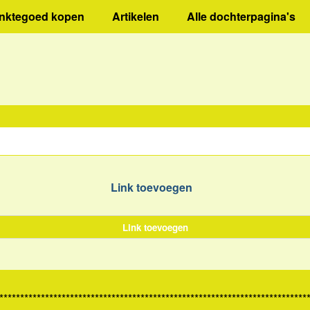
inktegoed kopen
Artikelen
Alle dochterpagina's
Link toevoegen
Link toevoegen
**************************************************************************